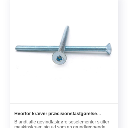
Hvorfor kræver præcisionsfastgørelse
højkvalitets maskinskrueteknik?
Blandt alle gevindfastgørelseselementer skiller
maskinskruen sig ud som en grundlæggende