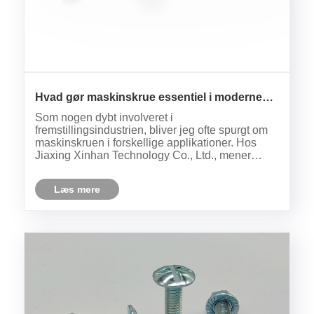
Hvad gør maskinskrue essentiel i moderne
fremstilling?
Som nogen dybt involveret i
fremstillingsindustrien, bliver jeg ofte spurgt om
maskinskruen i forskellige applikationer. Hos
Jiaxing Xinhan Technology Co., Ltd., mener
vores team, at det at forstå disse små, men
mægtige komponenter er nøglen til at sikre
Læs mere
produktpålidelighed og kvalitet. Så hvad er n......