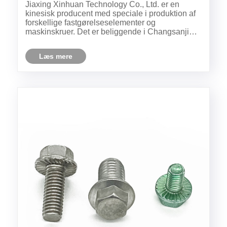
Jiaxing Xinhuan Technology Co., Ltd. er en
kinesisk producent med speciale i produktion af
forskellige fastgørelseselementer og
maskinskruer. Det er beliggende i Changsanjia-
området i Zhejiang-provinsen, med meget
bekvem transport. I industriel produktion og
Læs mere
vedligeholdelse spiller skruer, som en a......