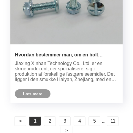
Hvordan bestemmer man, om en bolt
strammes korrekt?
Jiaxing Xinhan Technology Co., Ltd. er en
skrueproducent, der specialiserer sig i
produktion af forskellige fastgørelsesmidler. Det
ligger i den smukke Haiyan, Zhejiang, med en
fremragende transportplacering.
Kernemetoderne til at bestemme, om bolte er
Læs mere
strammet, inkluderer momentkontrolmetoden,
vin......
<
1
2
3
4
5
...
11
>