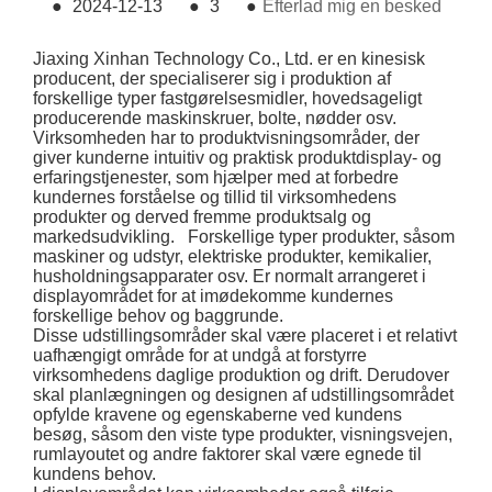
●
2024-12-13
●
3
●
Efterlad mig en besked
Jiaxing Xinhan Technology Co., Ltd. er en kinesisk
producent, der specialiserer sig i produktion af
forskellige typer fastgørelsesmidler, hovedsageligt
producerende maskinskruer, bolte, nødder osv.
Virksomheden har to produktvisningsområder, der
giver kunderne intuitiv og praktisk produktdisplay- og
erfaringstjenester, som hjælper med at forbedre
kundernes forståelse og tillid til virksomhedens
produkter og derved fremme produktsalg og
markedsudvikling. Forskellige typer produkter, såsom
maskiner og udstyr, elektriske produkter, kemikalier,
husholdningsapparater osv. Er normalt arrangeret i
displayområdet for at imødekomme kundernes
forskellige behov og baggrunde.
Disse udstillingsområder skal være placeret i et relativt
uafhængigt område for at undgå at forstyrre
virksomhedens daglige produktion og drift. Derudover
skal planlægningen og designen af ​​udstillingsområdet
opfylde kravene og egenskaberne ved kundens
besøg, såsom den viste type produkter, visningsvejen,
rumlayoutet og andre faktorer skal være egnede til
kundens behov.