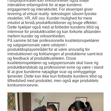
I displayområdet kan virksomheder også tilføje
interaktive erfaringslink for at øge kundens
engagement og interaktivitet. For eksempel giver
levering af virtual reality -teknologier såsom fysiske
modeller, VR, AR osv. Kunder mulighed for mere
intuitivt at forstå produktfunktioner og bruge effekter.
Dette hjælper også med at forbedre kundens tillid og
interesse for produktkvalitet og kan forkorte afstanden
mellem kunder og virksomheden.
På samme tid bør professionelle kvalitetsinspektører
og salgspersonale være udstyret i
produktdisplayområdet for at være ansvarlig for
introduktionen og forklaringen af ​​produkterne samt test
og feedback af produktkvaliteten. Disse
kvalitetsinspektører og salgspersonale skal have rig
produktkendskab og professionel evne og være i stand
til at give kunderne nøjagtige svar og omhyggelige
tjenester. Dette kan ikke kun forbedre kundens tillid og
tilfredshed med produktet, men også øge produktets
konkurrenceevne.