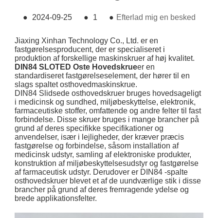
●
2024-09-25
●
1
●
Efterlad mig en besked
Jiaxing Xinhan Technology Co., Ltd. er en
fastgørelsesproducent, der er specialiseret i
produktion af forskellige maskinskruer af høj kvalitet.
DIN84 SLOTED Oste Hovedskrue
er en
standardiseret fastgørelseselement, der hører til en
slags spaltet osthovedmaskinskrue.
DIN84 Slidsede osthovedskruer bruges hovedsageligt
i medicinsk og sundhed, miljøbeskyttelse, elektronik,
farmaceutiske stoffer, omfattende og andre felter til fast
forbindelse. Disse skruer bruges i mange brancher på
grund af deres specifikke specifikationer og
anvendelser, især i lejligheder, der kræver præcis
fastgørelse og forbindelse, såsom installation af
medicinsk udstyr, samling af elektroniske produkter,
konstruktion af miljøbeskyttelsesudstyr og fastgørelse
af farmaceutisk udstyr. Derudover er DIN84 -spalte
osthovedskruer blevet et af de uundværlige stik i disse
brancher på grund af deres fremragende ydelse og
brede applikationsfelter.