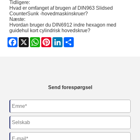
Tidligere:
Hvad er omfanget af brugen af ​​DIN963 Slidsed
CounterSunk -hovedmaskinskruer?
Næste:
Hvordan bruger du DIN6912 indre hexagon med
guidehul kort cylindrisk hovedskrue?
Facebook
X
WhatsApp
Pinterest
LinkedIn
Share
Send forespørgsel