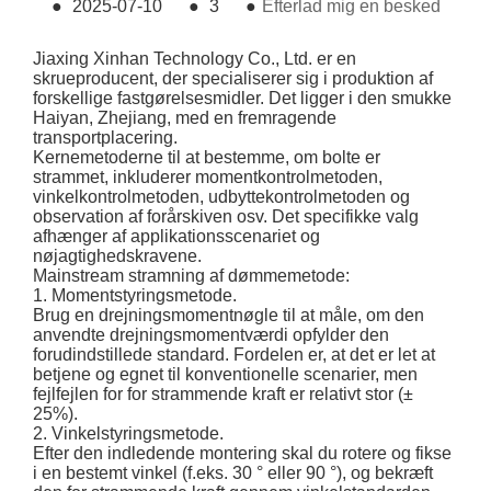
●
2025-07-10
●
3
●
Efterlad mig en besked
Jiaxing Xinhan Technology Co., Ltd. er en
skrueproducent, der specialiserer sig i produktion af
forskellige fastgørelsesmidler. Det ligger i den smukke
Haiyan, Zhejiang, med en fremragende
transportplacering.
Kernemetoderne til at bestemme, om bolte er
strammet, inkluderer momentkontrolmetoden,
vinkelkontrolmetoden, udbyttekontrolmetoden og
observation af forårskiven osv. Det specifikke valg
afhænger af applikationsscenariet og
nøjagtighedskravene.
Mainstream stramning af dømmemetode:
1. Momentstyringsmetode.
Brug en drejningsmomentnøgle til at måle, om den
anvendte drejningsmomentværdi opfylder den
forudindstillede standard. Fordelen er, at det er let at
betjene og egnet til konventionelle scenarier, men
fejlfejlen for for strammende kraft er relativt stor (±
25%).
2. Vinkelstyringsmetode.
Efter den indledende montering skal du rotere og fikse
i en bestemt vinkel (f.eks. 30 ° eller 90 °), og bekræft