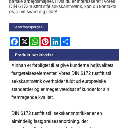
barske arbejdsmiljøer. Hvis du er interesseret i vores
DIN 6172 rustfrit stål sekskantmøtrik, kan du kontakte
os, vi vil svare dig i tide!
Send forespørgsel
Facebook
X
WhatsApp
Pinterest
LinkedIn
Share
Produkt beskrivelse
Xinhan er forpligtet til at give kunderne højkvalitets
fastgørelseselementer. Vores DIN 6172 rustfrit stål
sekskantmøtrik overholder fuldt ud europæiske
standarder og er meget værdsat af kunder for sin
fremragende kvalitet.
DIN 6172 rustfrit stål sekskantmøtrikker er en
almindelig fastgørelsesanordning, der