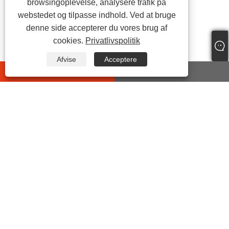
browsingoplevelse, analysere trafik på
webstedet og tilpasse indhold. Ved at bruge
denne side accepterer du vores brug af
cookies.
Privatlivspolitik
Afvise
Acceptere
whatsapp
E-mail
KONTAKT OS
Adresse:
No.399 Jiyi Road, Wanghai Street, Haiyan County,
Jiaxing City, Zhejiang, Kina
Tlf:
+86-573-86455035
E-mail:
junxia@jxxinhan.com